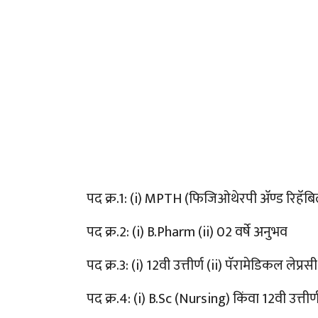
पद क्र.1: (i) MPTH (फिजिओथेरपी अ‍ॅण्ड रिहॅबिल
पद क्र.2: (i) B.Pharm (ii) 02 वर्षे अनुभव
पद क्र.3: (i) 12वी उत्तीर्ण (ii) पॅरामेडिकल लेप्र
पद क्र.4: (i) B.Sc (Nursing) किंवा 12वी उत्ती