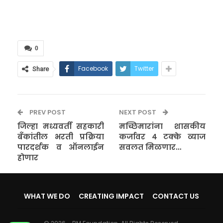
0
Facebook
Twitter
Share
PREV POST
NEXT POST
जिल्हा मध्यवर्ती सहकारी
मच्छिमारांना शासकीय
बँकांतील भरती प्रक्रिया
कर्जावर ४ टक्के व्याज
पारदर्शक व ऑनलाईन
सवलत मिळणार…
होणार
WHAT WE DO
CREATING IMPACT
CONTACT US