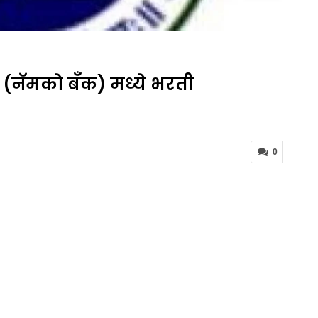
 (नॅमको बँक) मध्ये भरती
0