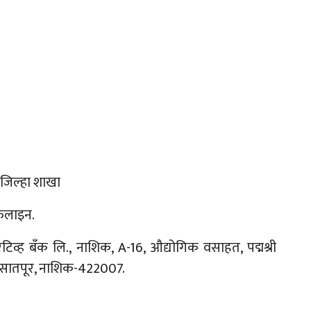
 जिल्हा शाखा
फलाइन.
िव्ह बँक लि., नाशिक, A-16, औद्योगिक वसाहत, पद्मश्री
्ग, सातपूर, नाशिक-422007.